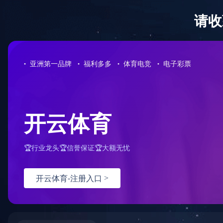
乐动体育
网站乐动体育
乐动体育-乐动ledong(中国)
公司简介
发展历程
技术创新
企业宣传片
社会责任
产品介绍
乐动体育-乐动ledong(中国)
触显产业
应用终端产业
产品应用展
投资者关系
新闻资讯
加入我们
招贤纳士
员工福利
全球产业布局

网站乐动体育
乐动体育-乐动ledong(中国)

公司简介
发展历程
技术创新
企业宣传片
社会责任
产品介绍

乐动体育-乐动ledong(中国)
触显产业
应用终端产业
产品应用展
投资者关系