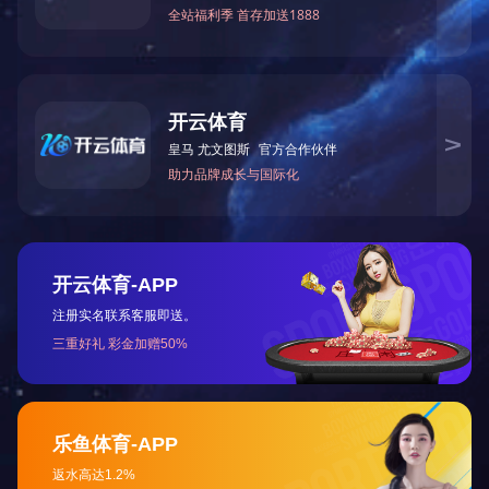
【概要描述】
10月28日，2025江西民营企业100强、制造业民营
企业100强榜单发布。乐动体育-乐动ledong(中国) 凭借卓越的经
营业绩与持续的科技创新能力，强势上榜，位列江西民营企业第
38位、制造业民营企业第28位，充分彰显公司在江西省民营企业
中的良好发展态势与综合实力。
分类：
集团要闻
作者：
胡梓璇 郑青
来源：
发布时间：
2025-11-06 09:01
访问量：
详情
10月28日，2025江西民营企业100强、制造业民营企业100强
榜单
发布。乐动体育-乐动ledong(中国) 凭借卓越的经营业绩与持
续的科技创新能力，强势上榜，
位列江西民营企业第
38位、制造
业民营企业第28位
，
充分
彰显公司在江西省民营企业中的良好发
展态势与综合实力。
作为深耕
制造领域的国家级高新技术企业，联创电子始终坚
持以科技创新为核心驱动力，持续加大研发投入，优化产品结
构，拓展全球市场。
2024年度，公司实现营业收入102.12亿元，
在复杂多变的经济环境下保持稳健增长，展现出强劲的发展韧性