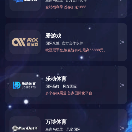
联创电子荣登2025江西民营企业
100强第38位、制造业100强第28
位
分类：
集团要闻
发布时间：
2025-11-06 09:01
访问量：
【概要描述】
10月28日，2025江西民营企业100强、制造业民营
企业100强榜单发布。乐动体育-乐动ledong(中国) 凭借卓越的经
营业绩与持续的科技创新能力，强势上榜，位列江西民营企业第
38位、制造业民营企业第28位，充分彰显公司在江西省民营企业
中的良好发展态势与综合实力。


联创电子荣登2025江西民营企业
100强第38位、制造业100强第28
位