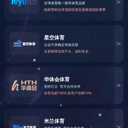
示
投资者关系
新闻资讯
加入我们

招贤纳士
员工福利
全球产业布局

搜索


当前位置：
乐动体育
-
新闻资讯
-
集团要闻
-
联创电子荣登2025江西民营企业100强第38位、制造业100强第28
位